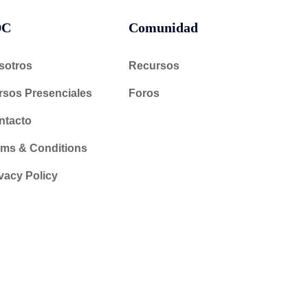
DC
Comunidad
sotros
Recursos
rsos Presenciales
Foros
ntacto
rms & Conditions
vacy Policy
Visitanos: