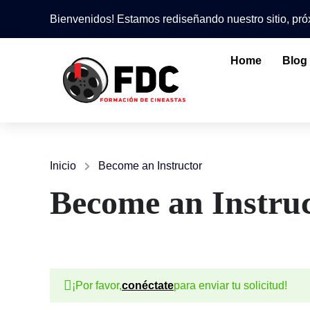
Bienvenidos! Estamos rediseñando nuestro sitio, p
Home
Blog
Inicio
Become an Instructor
Become an Instru
¡Por favor,
conéctate
para enviar tu solicitud!