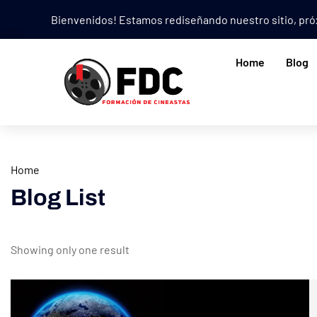
Bienvenidos! Estamos rediseñando nuestro sitio, p
Home
Blog
Home
Blog List
Showing only one result