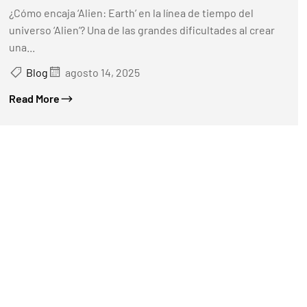
La Línea De Tiempo Oficial #Alien
¿Cómo encaja ‘Alien: Earth’ en la línea de tiempo del
#AlienEarth #FX
universo ‘Alien’? Una de las grandes dificultades al crear
una...
Blog
agosto 14, 2025
Read More