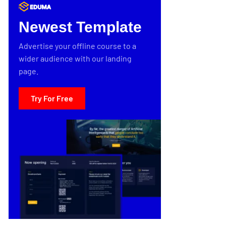
Newest Template
Advertise your offline course to a
wider audience with our landing
page.
Try For Free